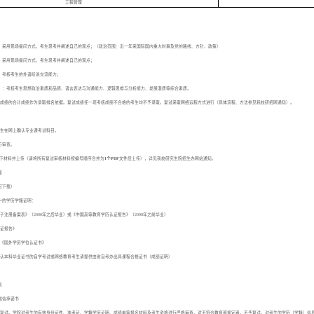
工程管理
）：采用现场提问方式，考生思考并阐述自己的观点；（政治范围：近一年来国际国内重大时事及党的路线、方针、政策）
）：采用现场提问方式，考生思考并阐述自己的观点；
）：考核考生的外语听说交流能力；
分）：考核考生思想政治素质和品德、语言表达与沟通能力、逻辑思维与分析能力、发展潜质等综合素质。
试总成绩的合计成绩作为录取排名依据。复试成绩任一项考核成绩不合格的考生均不予录取。复试采取网络远程方式进行（具体流程、方法参见我校研招网通知）。
愿考生在网上确认专业课考试科目。
行审查。
备好以下材料并上传（请将所有复试审核材料按编号顺序合并为
1
个
PDF
文件后上传），详见我校研究生院招生办网站通知。
面
可下载）
一
的学历学籍证明：
注册备案表》（2000年之后毕业）或《中国高等教育学历认证报告》（2000年之前毕业）
证报告》
《国外学历学位认证书》
家承认本科毕业证书的自学考试或网络教育考生请提供由省自考办出具课程合格证书（成绩证明）
表
诚信承诺书
复试。学院对考生的有效身份证件、准考证、学籍学历证明、成绩单等报名材料及考生资格进行严格审查，对不符合教育部规定者，不予复试。对考生的学历（学籍）信