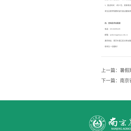
3、复试时间：3月27日，具体场
考生应按学院要求进行复试模拟测
四、咨询及申诉渠道
电话：025-84395229
邮箱：qinkerong@njau.edu.cn
通讯地址：南京市浦口区点将台路
祝考生一切顺利！
上一篇：
暑假
下一篇：
南京