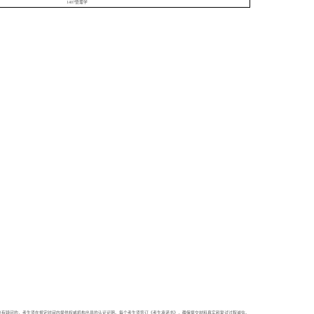
1407管理学
息有疑问的，考生须在规定时间内提供权威机构出具的认证证明。每个考生须签订《考生承诺书》，确保提交材料真实和复试过程诚信。