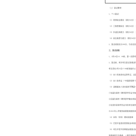
（二）复试要求：
1、个人面试：
（1）思想政治理论（满分50分
（2）工程管理综合（满分50分
（3）外语应用能力（满分50分
（4）综合素质与能力（满分50
2、复试成绩总分200分，与初
三、复试进程
1、3月24日14：00前，第一志
2、复试前，将对考生复试资格进
考生须在3月25日17:00前准
（1）本人有效身份证原件正、反
（2）本人准考证（“中国研招网”
（3）请根据本人身份提供
下列之
①往届生提供《教育部学历证书电子
②应届生提供《教育部学籍在线验
③在境外获得学历证书的考生提供
④2021年入学报到前能取得国
（4）本科（专科）期间成绩单
（5）已签字盖章的思想政治考核
（6）考生手签字的网络远程复试
资格审核不合格者，一律不得参加