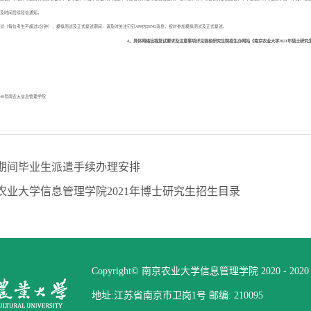
次及时间后续短信通知。
试（每位考生不超过2分钟），模拟测试及正式复试期间，请及时关注钉钉APP内DING消息，按时参加模拟测试及正式复试。
4、具体网络远程复试要求及注意事项详见我校研究生院招生办网站《南京农业大学2021年硕士研究
40号南农大信息管理学院
期间毕业生派遣手续办理安排
农业大学信息管理学院2021年博士研究生招生目录
Copyright© 南京农业大学信息管理学院 2020 - 2020 All 
地址:江苏省南京市卫岗1号 邮编: 210095