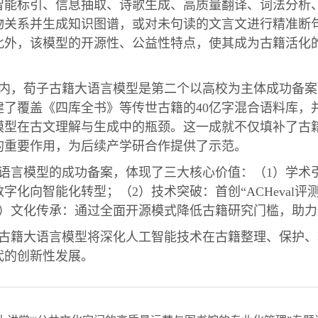
智能标引、信息抽取、诗歌生成、高质量翻译、词法分析
物关系并生成知识图谱，或对未句读的文言文进行精准断
此外，该模型的开源性、公益性特点，使其成为古籍活化
内，荀子古籍大语言模型是第二个以高校为主体成功备案
建了覆盖《四库全书》等传世古籍的40亿字混合语料库，并
模型在古文理解与生成中的瓶颈。这一成就不仅填补了古
的重要作用，为后续产学研合作提供了示范。
语言模型的成功备案，体现了三大核心价值：（1）学术
字化向智能化转型；（2）技术突破：首创“ACHeval
3）文化传承：通过全面开源模式降低古籍研究门槛，助
古籍大语言模型将深化人工智能技术在古籍整理、保护、
代的创新性发展。