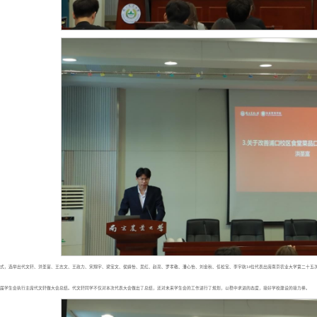
式，选举出代文轩、洪圣富、王志文、王政力、宋翔宇、梁宝文、侯婧怡、吴红、赵亮、罗孝敬、潘心怡、刘金秋、任松宝、李宇航14位代表出席南京农业大学第二十五
届学生会执行主席代文轩做大会总结。代文轩同学不仅对本次代表大会做出了总结，还对未来学生会的工作进行了规划，以稳中求进的态度，接好学校建设的接力棒。