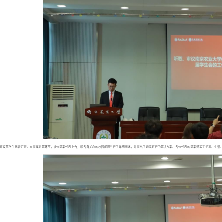
审议院学生代表汇报。在提案讲解环节，多位提案代表上台，就各自关心的校园问题进行了详细阐述，并提出了切实可行的解决方案。各位代表的提案涵盖了学习、生活