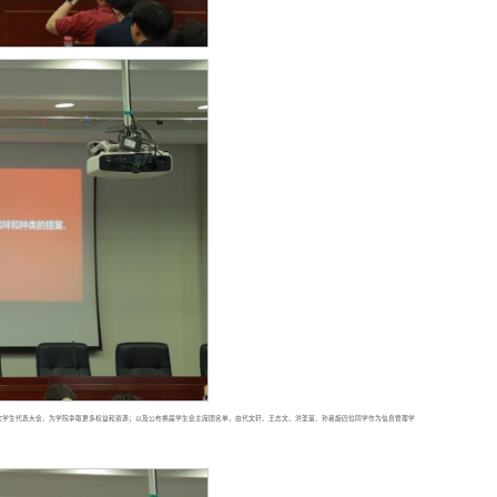
次学生代表大会，为学院争取更多权益和资源；以及公布换届学生会主席团名单，由代文轩、王志文、洪圣富、孙嘉旋四位同学作为信息管理学