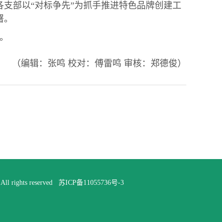
支部以“对标争先”为抓手推进特色品牌创建工
署。
。
（编辑：张鸣 校对：傅雷鸣 审核：郑德俊）
rights reserved
苏ICP备11055736号-3