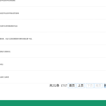
届哲学社会科学优秀成果奖
高校哲学社会科学重点研究基地
度党支部书记抓党建述职评议会
理创新、创业与实践竞赛暨青年教师讲课比赛”中喜...
院建设与发展论坛
举成立
会选举工会委员
共252条 17/17
首页
上页
下页
尾页